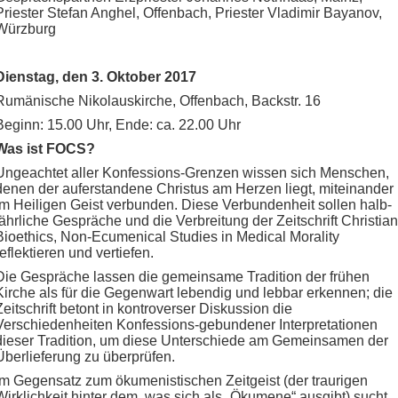
Priester Stefan Anghel, Offenbach, Priester Vladimir Bayanov,
Würzburg
Dienstag, den 3. Oktober 2017
Rumänische Nikolauskirche, Offenbach, Backstr. 16
Beginn: 15.00 Uhr, Ende: ca. 22.00 Uhr
Was ist FOCS?
Ungeachtet aller Konfessions-Grenzen wissen sich Menschen,
denen der auferstandene Christus am Herzen liegt, miteinander
im Heiligen Geist verbunden. Diese Verbundenheit sollen halb-
jährliche Gespräche und die Verbreitung der Zeitschrift Christian
Bioethics, Non-Ecumenical Studies in Medical Morality
reflektieren und vertiefen.
Die Gespräche lassen die gemeinsame Tradition der frühen
Kirche als für die Gegenwart lebendig und lebbar erkennen; die
Zeitschrift betont in kontroverser Diskussion die
Verschiedenheiten Konfessions-gebundener Interpretationen
dieser Tradition, um diese Unterschiede am Gemeinsamen der
Überlieferung zu überprüfen.
Im Gegensatz zum ökumenistischen Zeitgeist (der traurigen
Wirklichkeit hinter dem, was sich als „Ökumene“ ausgibt) sucht