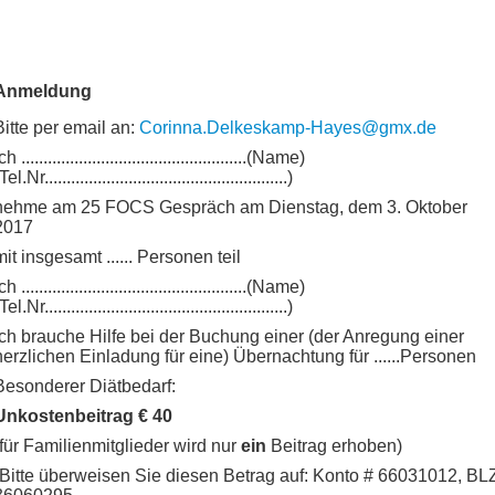
Anmeldung
Bitte per email an:
Corinna.Delkeskamp-Hayes@gmx.de
ch ...................................................(Name)
Tel.Nr.......................................................)
nehme am 25 FOCS Gespräch am Dienstag, dem 3. Oktober
2017
mit insgesamt ...... Personen teil
ch ...................................................(Name)
Tel.Nr.......................................................)
Ich brauche Hilfe bei der Buchung einer (der Anregung einer
herzlichen Einladung für eine) Übernachtung für ......Personen
Besonderer Diätbedarf:
Unkostenbeitrag € 40
(für Familienmitglieder wird nur
ein
Beitrag erhoben)
(Bitte überweisen Sie diesen Betrag auf: Konto # 66031012, BL