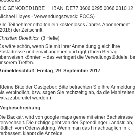
36060295
BiC GENODED1BBE IBAN DE77 3606 0295 0066 0310 12
Michael Hayes - Verwendungszweck: FOCS)
Alle Teilnehmer erhalten ein kostenloses Jahres-Abonnement
(2018) der Zeitschrift
Christian Bioethics
(3 Hefte)
Es wäre schön, wenn Sie mit Ihrer Anmeldung gleich Ihre
Postadresse und email angeben und (ggf.) Ihren Beitrag
überweisen könnten – das verringert die Verwaltungstüddelei be
unserem Treffen.
Anmeldeschluß: Freitag, 29. September 2017
(Kleine Bitte der Gastgeber: Bitte betrachten Sie Ihre Anmeldun
als verbindlich, bzw. sagen Sie rechtzeitig ab, da die Mahlzeiten
extra zubereitet werden.)
Wegbeschreibung
Die Backstr. wird von google maps gerne mit einer Bachstrasse
verwechselt. Die richtige geht von der Sprendlinger Landstr. ab,
südlich vom Odenwaldring. Wenn man das h nachträglich in k
verbessert, klappt die Anzeige.