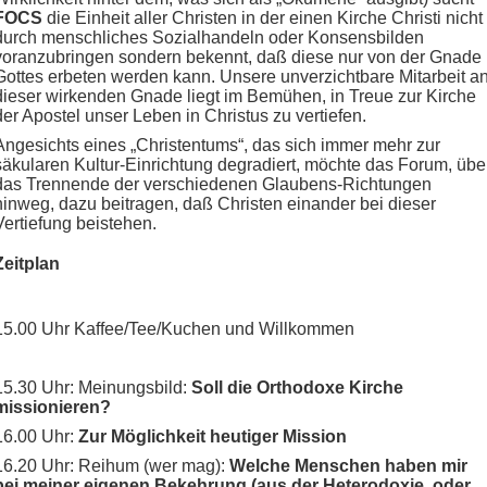
FOCS
die Einheit aller Christen in der einen Kirche Christi nicht
durch menschliches Sozialhandeln oder Konsensbilden
voranzubringen sondern bekennt, daß diese nur von der Gnade
Gottes erbeten werden kann. Unsere unverzichtbare Mitarbeit a
dieser wirkenden Gnade liegt im Bemühen, in Treue zur Kirche
der Apostel unser Leben in Christus zu vertiefen.
Angesichts eines „Christentums“, das sich immer mehr zur
säkularen Kultur-Einrichtung degradiert, möchte das Forum, übe
das Trennende der verschiedenen Glaubens-Richtungen
hinweg, dazu beitragen, daß Christen einander bei dieser
Vertiefung beistehen.
Zeitplan
15.00 Uhr Kaffee/Tee/Kuchen und Willkommen
15.30 Uhr: Meinungsbild:
Soll die Orthodoxe Kirche
missionieren?
16.00 Uhr:
Zur Möglichkeit heutiger Mission
16.20 Uhr: Reihum (wer mag):
Welche Menschen haben mir
bei meiner eigenen Bekehrung (aus der Heterodoxie, oder