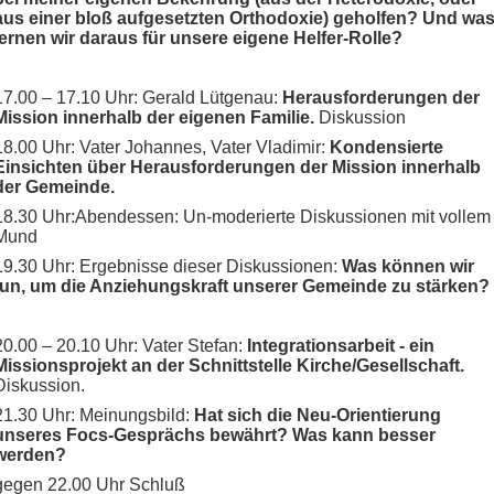
aus einer bloß aufgesetzten Orthodoxie) geholfen? Und wa
lernen wir daraus für unsere eigene Helfer-Rolle?
17.00 – 17.10 Uhr: Gerald Lütgenau:
Herausforderungen der
Mission innerhalb der eigenen Familie.
Diskussion
18.00 Uhr: Vater Johannes, Vater Vladimir:
Kondensierte
Einsichten über Herausforderungen der Mission innerhalb
der Gemeinde.
18.30 Uhr:Abendessen: Un-moderierte Diskussionen mit vollem
Mund
19.30 Uhr: Ergebnisse dieser Diskussionen:
Was können wir
tun, um die Anziehungskraft unserer Gemeinde zu stärken?
20.00 – 20.10 Uhr: Vater Stefan:
Integrationsarbeit - ein
Missionsprojekt an der Schnittstelle Kirche/Gesellschaft.
Diskussion.
21.30 Uhr: Meinungsbild:
Hat sich die Neu-Orientierung
unseres Focs-Gesprächs bewährt? Was kann besser
werden?
gegen 22.00 Uhr Schluß