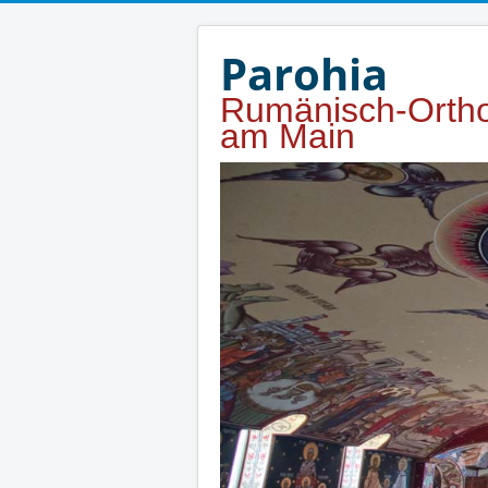
Jahr
Monat
Jahr
Monat
Parohia
Rumänisch-Ortho
am Main