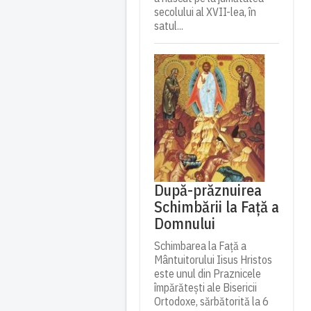
secolului al XVII-lea, în
satul...
După-prăznuirea
Schimbării la Față a
Domnului
Schimbarea la Față a
Mântuitorului Iisus Hristos
este unul din Praznicele
împărătești ale Bisericii
Ortodoxe, sărbătorită la 6