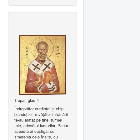
Tropar, glas 4
Îndreptător credinţei şi chip
blândeţilor, învăţător înfrânării
te-au arătat pe tine, turmei
tale, adevărul lucrurilor. Pentru
aceasta ai câştigat cu
smerenia cele înalte, cu