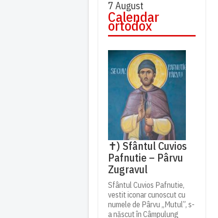
7 August
Calendar
ortodox
✝) Sfântul Cuvios
Pafnutie – Pârvu
Zugravul
Sfântul Cuvios Pafnutie,
vestit iconar cunoscut cu
numele de Pârvu „Mutul”, s-
a născut în Câmpulung