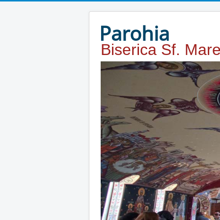
Year
Month
Year
Month
Parohia
Biserica Sf. Mar