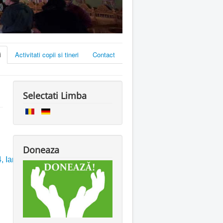
i
Activitati copii si tineri
Contact
Selectati Limba
Doneaza
4
, Ianuarie 2023