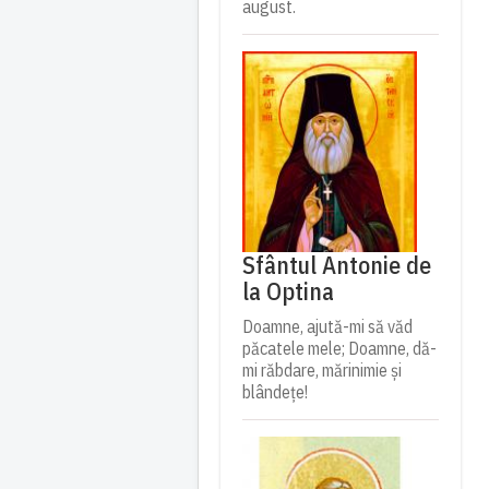
august.
Sfântul Antonie de
la Optina
Doamne, ajută-mi să văd
păcatele mele; Doamne, dă-
mi răbdare, mărinimie şi
blândeţe!