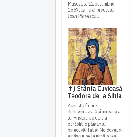
Muscel, la 12 octombrie
1657, ca fiu al preotului
Ioan Pârvescu...
✝) Sfânta Cuvioasă
Teodora de la Sihla
Această floare
duhovnicească și mireasă a
lui Hristos, pe care a
odrăslit-o pământul
binecuvântat al Moldovei, s-
a născut pe la jumătatea