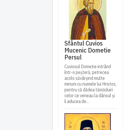
Sfântul Cuvios
Mucenic Dometie
Persul
Cuviosul Dometie intrând
într-o peșteră, petrecea
acolo săvârșind multe
minuni cu numele lui Hristos,
pentru că dădea tămăduiri
celor ce veneau la dânsul și
îi aducea de...