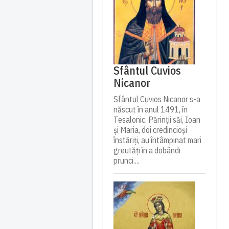
Sfântul Cuvios
Nicanor
Sfântul Cuvios Nicanor s-a
născut în anul 1491, în
Tesalonic. Părinții săi, Ioan
și Maria, doi credincioși
înstăriți, au întâmpinat mari
greutăți în a dobândi
prunci....