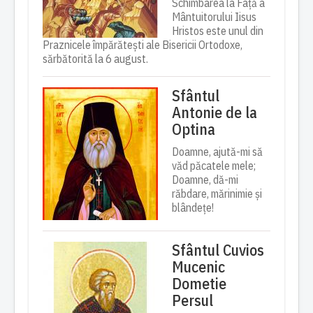
Schimbarea la Față a
Mântuitorului Iisus
Hristos este unul din
Praznicele împărătești ale Bisericii Ortodoxe,
sărbătorită la 6 august.
Sfântul
Antonie de la
Optina
Doamne, ajută-mi să
văd păcatele mele;
Doamne, dă-mi
răbdare, mărinimie şi
blândeţe!
Sfântul Cuvios
Mucenic
Dometie
Persul