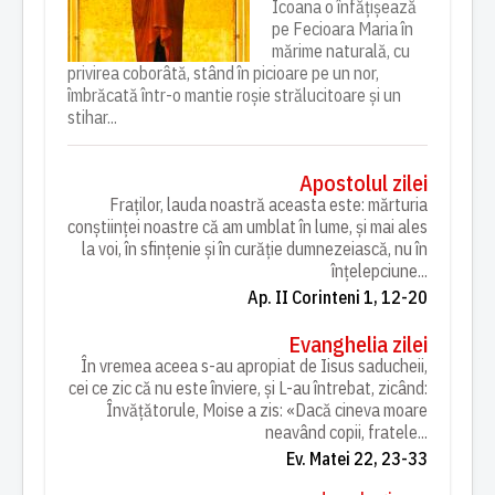
Icoana o înfățișează
pe Fecioara Maria în
mărime naturală, cu
privirea coborâtă, stând în picioare pe un nor,
îmbrăcată într-o mantie roșie strălucitoare și un
stihar...
Apostolul zilei
Fraților, lauda noastră aceasta este: mărturia
conștiinței noastre că am umblat în lume, și mai ales
la voi, în sfințenie și în curăție dumnezeiască, nu în
înțelepciune...
Ap. II Corinteni 1, 12-20
Evanghelia zilei
În vremea aceea s-au apropiat de Iisus saducheii,
cei ce zic că nu este înviere, și L-au întrebat, zicând:
Învățătorule, Moise a zis: «Dacă cineva moare
neavând copii, fratele...
Ev. Matei 22, 23-33