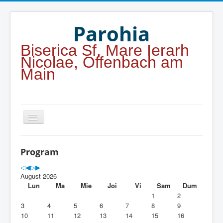
Year
Month
Year
Month
Parohia
Biserica Sf. Mare Ierarh
Nicolae, Offenbach am
Main
Home
Program
Parohia
August 2026
Duhovnicesti
Lun
Ma
Mie
Joi
Vi
Sam
Dum
1
2
Servicii religioase
3
4
5
6
7
8
9
10
11
12
13
14
15
16
Alte legaturi