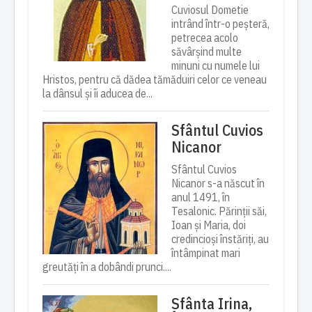
Cuviosul Dometie
intrând într-o peșteră,
petrecea acolo
săvârșind multe
minuni cu numele lui
Hristos, pentru că dădea tămăduiri celor ce veneau
la dânsul și îi aducea de...
Sfântul Cuvios
Nicanor
Sfântul Cuvios
Nicanor s-a născut în
anul 1491, în
Tesalonic. Părinții săi,
Ioan și Maria, doi
credincioși înstăriți, au
întâmpinat mari
greutăți în a dobândi prunci....
Sfânta Irina,