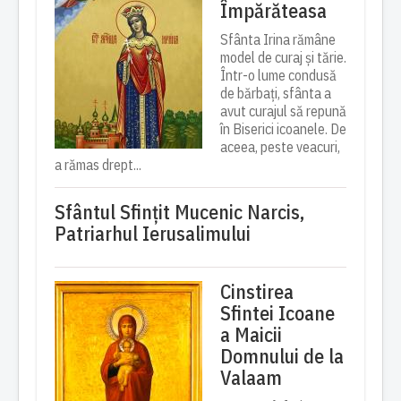
Împărăteasa
Sfânta Irina rămâne
model de curaj și tărie.
Într-o lume condusă
de bărbați, sfânta a
avut curajul să repună
în Biserici icoanele. De
aceea, peste veacuri,
a rămas drept...
Sfântul Sfinţit Mucenic Narcis,
Patriarhul Ierusalimului
Cinstirea
Sfintei Icoane
a Maicii
Domnului de la
Valaam