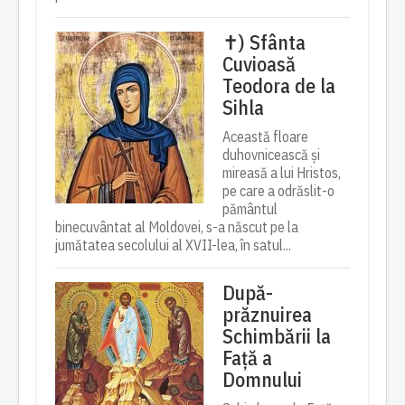
✝) Sfânta
Cuvioasă
Teodora de la
Sihla
Această floare
duhovnicească și
mireasă a lui Hristos,
pe care a odrăslit-o
pământul
binecuvântat al Moldovei, s-a născut pe la
jumătatea secolului al XVII-lea, în satul...
După-
prăznuirea
Schimbării la
Față a
Domnului