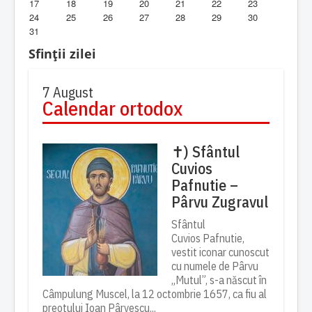
17
18
19
20
21
22
23
24
25
26
27
28
29
30
Biblioteca Parohiei
31
Foaia Parohiei
Sfinții zilei
Activitati copii si tineri
7 August
Calendar ortodox
Contact
✝) Sfântul
Cuvios
Pafnutie –
Pârvu Zugravul
Sfântul
Cuvios Pafnutie,
vestit iconar cunoscut
cu numele de Pârvu
„Mutul”, s-a născut în
Câmpulung Muscel, la 12 octombrie 1657, ca fiu al
preotului Ioan Pârvescu...