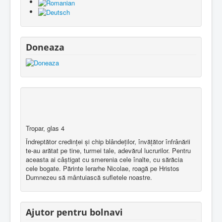
Doneaza
Tropar, glas 4
Îndreptător credinţei şi chip blândeţilor, învăţător înfrânării
te-au arătat pe tine, turmei tale, adevărul lucrurilor. Pentru
aceasta ai câştigat cu smerenia cele înalte, cu sărăcia
cele bogate. Părinte Ierarhe Nicolae, roagă pe Hristos
Dumnezeu să mântuiască sufletele noastre.
Ajutor pentru bolnavi