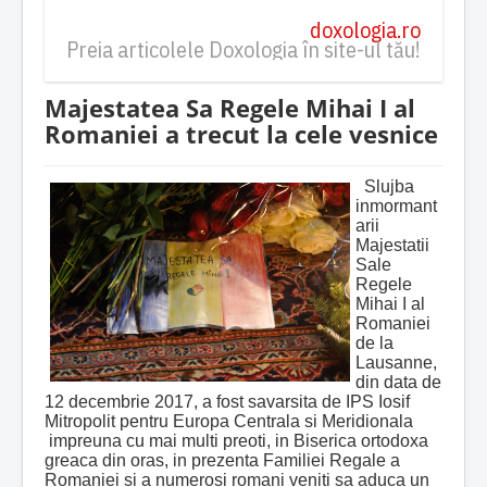
doxologia.ro
Preia articolele Doxologia în site-ul tău!
Majestatea Sa Regele Mihai I al
Romaniei a trecut la cele vesnice
Slujba
inmormant
arii
Majestatii
Sale
Regele
Mihai I al
Romaniei
de la
Lausanne,
din data de
12 decembrie 2017, a fost savarsita de IPS Iosif
Mitropolit pentru Europa Centrala si Meridionala
impreuna cu mai multi preoti, in Biserica ortodoxa
greaca din oras, in prezenta Familiei Regale a
Romaniei si a numerosi romani veniti sa aduca un