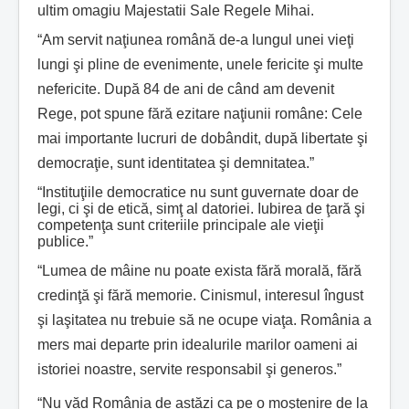
ultim omagiu Majestatii Sale Regele Mihai.
“Am servit naţiunea română de-a lungul unei vieţi
lungi şi pline de evenimente, unele fericite şi multe
nefericite. După 84 de ani de când am devenit
Rege, pot spune fără ezitare naţiunii române: Cele
mai importante lucruri de dobândit, după libertate şi
democraţie, sunt identitatea şi demnitatea.”
“Instituţiile democratice nu sunt guvernate doar de
legi, ci şi de etică, simţ al datoriei. Iubirea de ţară şi
competenţa sunt criteriile principale ale vieţii
publice.”
“Lumea de mâine nu poate exista fără morală, fără
credinţă şi fără memorie. Cinismul, interesul îngust
şi laşitatea nu trebuie să ne ocupe viaţa. România a
mers mai departe prin idealurile marilor oameni ai
istoriei noastre, servite responsabil şi generos.”
“Nu văd România de astăzi ca pe o moştenire de la