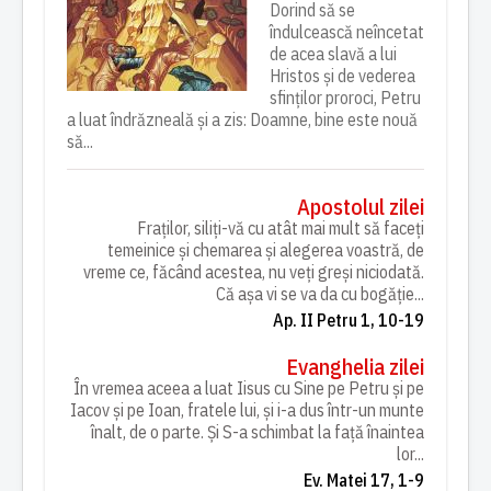
Dorind să se
îndulcească neîncetat
de acea slavă a lui
Hristos și de vederea
sfinților proroci, Petru
a luat îndrăzneală și a zis: Doamne, bine este nouă
să...
Apostolul zilei
Fraților, siliți-vă cu atât mai mult să faceți
temeinice și chemarea și alegerea voastră, de
vreme ce, făcând acestea, nu veți greși niciodată.
Că așa vi se va da cu bogăție...
Ap. II Petru 1, 10-19
Evanghelia zilei
În vremea aceea a luat Iisus cu Sine pe Petru și pe
Iacov și pe Ioan, fratele lui, și i-a dus într-un munte
înalt, de o parte. Și S-a schimbat la față înaintea
lor...
Ev. Matei 17, 1-9