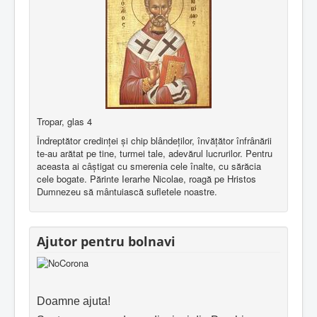
Tropar, glas 4
Îndreptător credinţei şi chip blândeţilor, învăţător înfrânării
te-au arătat pe tine, turmei tale, adevărul lucrurilor. Pentru
aceasta ai câştigat cu smerenia cele înalte, cu sărăcia
cele bogate. Părinte Ierarhe Nicolae, roagă pe Hristos
Dumnezeu să mântuiască sufletele noastre.
Ajutor pentru bolnavi
Doamne ajuta!