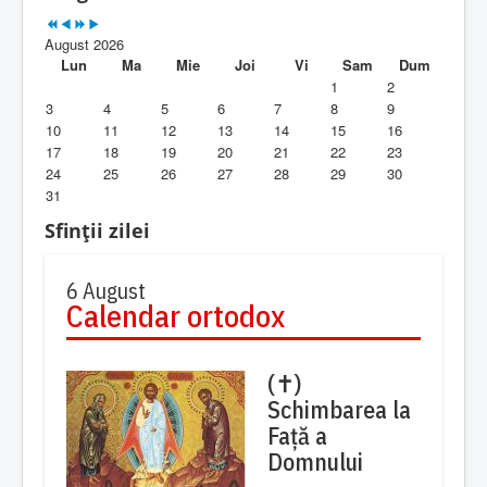
Parohia
August 2026
Duhovnicesti
Lun
Ma
Mie
Joi
Vi
Sam
Dum
1
2
Servicii religioase
3
4
5
6
7
8
9
10
11
12
13
14
15
16
Alte legaturi
17
18
19
20
21
22
23
24
25
26
27
28
29
30
Biblioteca Parohiei
31
Foaia Parohiei
Sfinții zilei
Activitati copii si tineri
6 August
Calendar ortodox
Contact
(✝)
Schimbarea la
Față a
Domnului