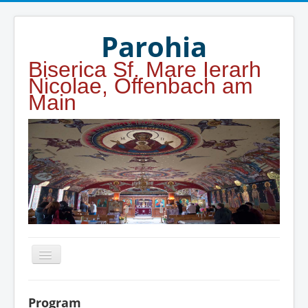
Year
Month
Year
Month
Parohia
Biserica Sf. Mare Ierarh
Nicolae, Offenbach am
Main
Home
Program