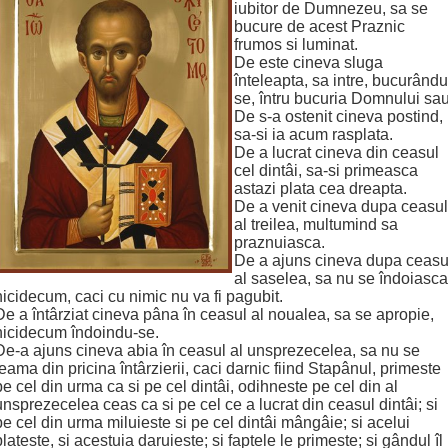
iubitor de Dumnezeu, sa se
bucure de acest Praznic
frumos si luminat.
De este cineva sluga
înteleapta, sa intre, bucurându
se, întru bucuria Domnului sau
De s-a ostenit cineva postind,
sa-si ia acum rasplata.
De a lucrat cineva din ceasul
cel dintâi, sa-si primeasca
astazi plata cea dreapta.
De a venit cineva dupa ceasul
al treilea, multumind sa
praznuiasca.
De a ajuns cineva dupa ceasu
al saselea, sa nu se îndoiasca
nicidecum, caci cu nimic nu va fi pagubit.
De a întârziat cineva pâna în ceasul al noualea, sa se apropie,
nicidecum îndoindu-se.
De-a ajuns cineva abia în ceasul al unsprezecelea, sa nu se
teama din pricina întârzierii, caci darnic fiind Stapânul, primeste
pe cel din urma ca si pe cel dintâi, odihneste pe cel din al
unsprezecelea ceas ca si pe cel ce a lucrat din ceasul dintâi; si
pe cel din urma miluieste si pe cel dintâi mângâie; si acelui
plateste, si acestuia daruieste; si faptele le primeste; si gândul îl