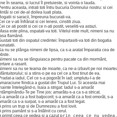
tine în seama, si lucrul îl pretuieste, si vointa o lauda.
Pentru aceasta, intrati toti întru bucuria Domnului nostru: si cei
dintâi si cei de-al doilea luati plata.
Bogatii si saracii, împreuna bucurati-va.
Cei ce v-ati înfrânat si cei lenesi, cinstiti ziua.
Cei ce ati postit si cei ce n-ati postit, veseliti-va astazi.
Masa este plina, ospatati-va toti. Vitelul este mult, nimeni sa nu
iasa flamând.
Gustati toti din ospatul credintei: împartasiti-va toti din bogatia
bunatatii.
Sa nu se plânga nimeni de lipsa, ca s-a aratat împaratia cea de
obste.
Nimeni sa nu se tânguiasca pentru pacate ca din mormânt,
iertare a rasarit.
Nimeni sa nu se teama de moarte, ca ne-a izbavit pe noi moarte
Mântuitorului; si a stins-o pe ea cel ce a fost tinut de ea.
Pradat-a iadul, Cel ce s-a pogorât în iad; umplutu-l-a de
amaraciune fiindca a gustat din Trupul Lui. Si aceasta mai
înainte întelegând-o, Isaia a strigat: Iadul s-a amarât
întâmpinându-Te pe Tine jos: amarâtu-s-a ca s-a stricat.
S-a amarât ca a fost batjocorit; s-a amarât ca a fost omorât, s-a
amarât ca s-a surpat, s-a amarât ca a fost legat.
A prins un trup si de Dumnezeu a fost lovit.
A prins pamânt si s-a întâlnit cu cerul.
prin ceea ce nu vedea
A primit ceea ce vedea si a cazut