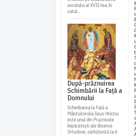
secolului al XVII-lea, în
satul...
După-prăznuirea
Schimbării la Față a
Domnului
Schimbarea la Față a
Mântuitorului Iisus Hristos
este unul din Praznicele
împărătești ale Bisericii
Ortodoxe, sărbătorită la 6