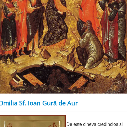
Omilia Sf. Ioan Gură de Aur
De este cineva credincios si