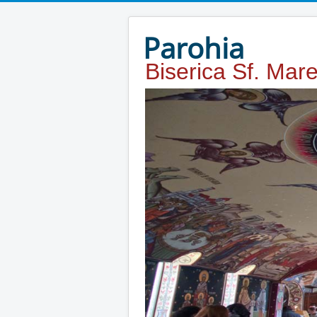
Year
Month
Year
Month
Parohia
Biserica Sf. Mar