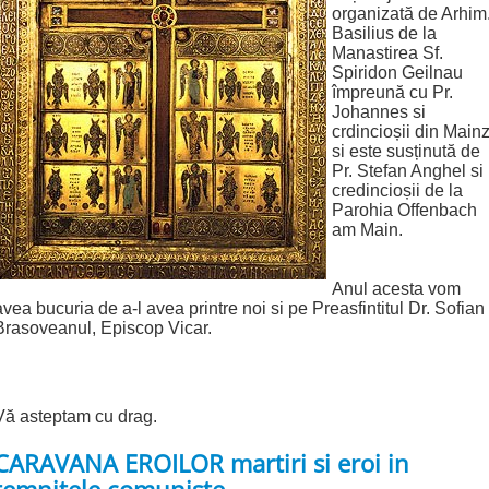
organizată de Arhim
Basilius de la
Manastirea Sf.
Spiridon Geilnau
împreună cu Pr.
Johannes si
crdincioșii din Main
si este susținută de
Pr. Stefan Anghel si
credincioșii de la
Parohia Offenbach
am Main.
Anul acesta vom
avea bucuria de a-l avea printre noi si pe Preasfintitul Dr. Sofian
Brasoveanul, Episcop Vicar.
Vă asteptam cu drag.
CARAVANA EROILOR martiri si eroi in