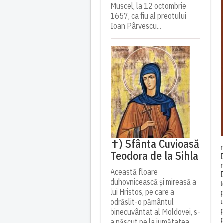
Muscel, la 12 octombrie
1657, ca fiu al preotului
Ioan Pârvescu...
✝) Sfânta Cuvioasă
Teodora de la Sihla
Această floare
duhovnicească și mireasă a
lui Hristos, pe care a
odrăslit-o pământul
binecuvântat al Moldovei, s-
a născut pe la jumătatea