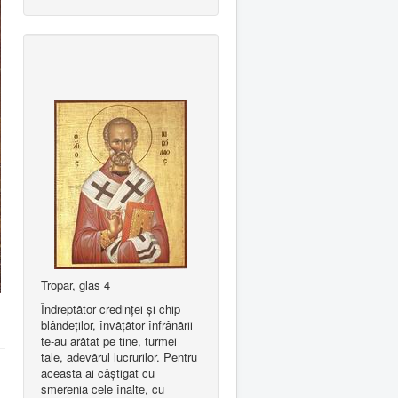
Tropar, glas 4
Îndreptător credinţei şi chip
blândeţilor, învăţător înfrânării
te-au arătat pe tine, turmei
tale, adevărul lucrurilor. Pentru
aceasta ai câştigat cu
smerenia cele înalte, cu