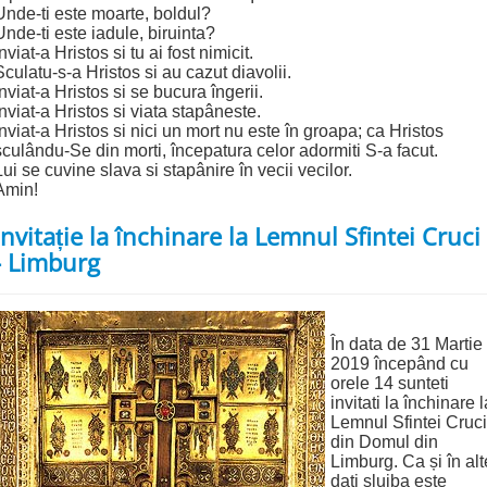
Unde-ti este moarte, boldul?
Unde-ti este iadule, biruinta?
Înviat-a Hristos si tu ai fost nimicit.
Sculatu-s-a Hristos si au cazut diavolii.
Înviat-a Hristos si se bucura îngerii.
Înviat-a Hristos si viata stapâneste.
Înviat-a Hristos si nici un mort nu este în groapa; ca Hristos
sculându-Se din morti, începatura celor adormiti S-a facut.
Lui se cuvine slava si stapânire în vecii vecilor.
Amin!
Invitație la închinare la Lemnul Sfintei Cruci
- Limburg
În data de 31 Martie
2019 începând cu
orele 14 sunteti
invitati la închinare l
Lemnul Sfintei Cruci
din Domul din
Limburg. Ca și în alt
dați slujba este