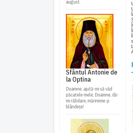
august.
Sfântul Antonie de
la Optina
Doamne, ajută-mi să văd
păcatele mele; Doamne, dă-
mi răbdare, mărinimie şi
blândeţe!