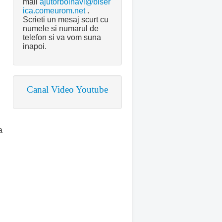
mail
ajutorbolnavi@biser
ica.comeurom.net
.
Scrieti un mesaj scurt cu
numele si numarul de
telefon si va vom suna
inapoi.
Canal Video Youtube
a
.