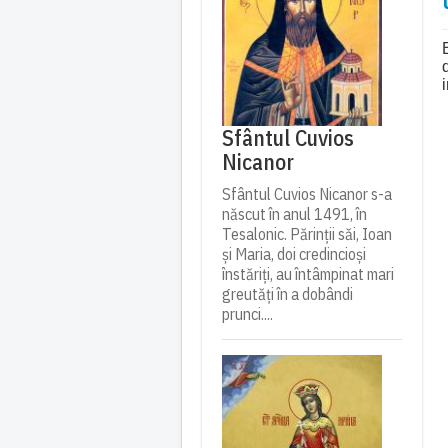
Sfântul Cuvios
Nicanor
Sfântul Cuvios Nicanor s-a
născut în anul 1491, în
Tesalonic. Părinții săi, Ioan
și Maria, doi credincioși
înstăriți, au întâmpinat mari
greutăți în a dobândi
prunci....