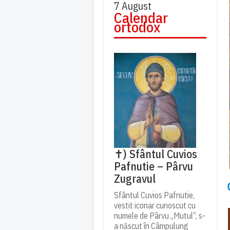
7 August
Calendar
ortodox
✝) Sfântul Cuvios
Pafnutie – Pârvu
Zugravul
Sfântul Cuvios Pafnutie,
vestit iconar cunoscut cu
numele de Pârvu „Mutul”, s-
a născut în Câmpulung