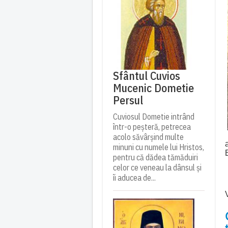
Sfântul Cuvios
Mucenic Dometie
Persul
Cuviosul Dometie intrând
într-o peșteră, petrecea
acolo săvârșind multe
minuni cu numele lui Hristos,
pentru că dădea tămăduiri
celor ce veneau la dânsul și
îi aducea de...