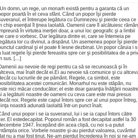
“Un domn, un rege, un monarh există pentru a garanta că un
popor poartă în el ceva sfânt. Când un popor îşi pierde
suveranul, el întrerupe legătura cu Dumnezeu şi pierde ceea ce
în chip esenţial îl ţinea laolaltă. Oamenii care îl alcătuiesc rămân
împreună în virtutea inerţiei doar, a unui loc geografic şi a limbii
pe care o vorbesc. Dar legătura dintre ei, care se întemeia pe
legătura lor cu divinul, a dispărut. Un asemenea popor îşi pierde
punctul cardinal şi el poate fi lesne dezbinat. Un popor căruia i s
a luat regele îşi pierde fereastra spre cer şi posibilitatea de a priv
în sus. […]
Oamenii au nevoie de regi pentru ca să se recunoască şi în
altceva, mai înalt decât ei.Ei au nevoie să comunice şi cu altcev
decât cu lucrurile de pe pământ. Regele, ca simbol, este
posibilitatea acestei comunicări. Monarhul nu este stăpân, nu
este nici măcar conducător; el este doar garanţia înălţării noastr
şi a legăturii noastre de oameni cu ceva care este mai presus
decât noi. Regele este capul întors spre cer al unui popor întreg,
fiinţa noastră adunată laolaltă într-un punct înalt.
Când unui popor i se ia suveranul, lui i se ia capul întors către
cer. El estedecapitat. Poporul român a fost decapitat astfel la 30
decembrie 1947. Începând din acea clipă, cu noi s-a putut
întâmpla orice. Vorbele noastre şi-au pierdut valoarea, cuvântul
dat nu a mai fost ţinut. Ne-am pierdut încrederea în noi şi ne-am