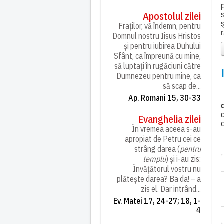
Apostolul zilei
Fraților, vă îndemn, pentru
Domnul nostru Iisus Hristos
și pentru iubirea Duhului
Sfânt, ca împreună cu mine,
să luptați în rugăciuni către
Dumnezeu pentru mine, ca
să scap de...
Ap. Romani 15, 30-33
Evanghelia zilei
În vremea aceea s-au
apropiat de Petru cei ce
strâng darea (
pentru
templu
) și i-au zis:
Învățătorul vostru nu
plătește darea? Ba da! – a
zis el. Dar intrând...
Ev. Matei 17, 24-27; 18, 1-
4