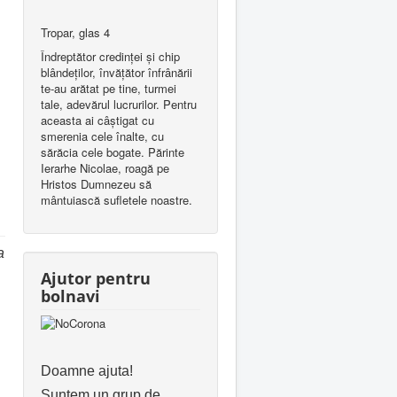
Tropar, glas 4
Îndreptător credinţei şi chip
blândeţilor, învăţător înfrânării
te-au arătat pe tine, turmei
tale, adevărul lucrurilor. Pentru
aceasta ai câştigat cu
smerenia cele înalte, cu
sărăcia cele bogate. Părinte
Ierarhe Nicolae, roagă pe
Hristos Dumnezeu să
mântuiască sufletele noastre.
a
Ajutor pentru
bolnavi
Doamne ajuta!
Suntem un grup de