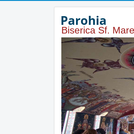
Year
Month
Year
Month
Parohia
Biserica Sf. Mar