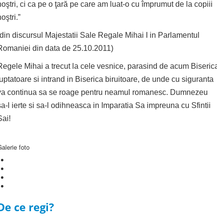
noştri, ci ca pe o ţară pe care am luat-o cu împrumut de la copiii
oştri.”
(din discursul Majestatii Sale Regale Mihai I in Parlamentul
Romaniei din data de 25.10.2011)
Regele Mihai a trecut la cele vesnice, parasind de acum Biseric
luptatoare si intrand in Biserica biruitoare, de unde cu siguranta
va continua sa se roage pentru neamul romanesc. Dumnezeu
sa-l ierte si sa-l odihneasca in Imparatia Sa impreuna cu Sfintii
Sai!
alerie foto
De ce regi?