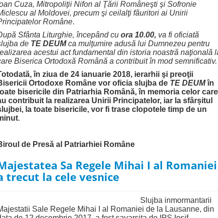
Ioan Cuza, Mitropoliţii Nifon al Ţării Româneşti şi Sofronie
Miclescu al Moldovei, precum şi ceilalţi făuritori ai Unirii
Principatelor Române
.
După Sfânta Liturghie, începând cu
ora 10.00,
va fi oficiată
slujba de
TE DEUM
ca mulţumire adusă lui Dumnezeu pentru
realizarea acestui act fundamental din istoria noastră naţională l
care Biserica Ortodoxă Română a contribuit în mod semnificativ.
Totodată, în ziua de 24 ianuarie 2018,
ierarhii şi preoţii
Bisericii Ortodoxe Române vor
oficia slujba de
TE DEUM
în
toate bisericile din Patriarhia Română, în memoria celor care
au contribuit la realizarea Unirii Principatelor, iar la sfâr
ș
itul
slujbei, la toate bisericile, vor fi trase clopotele timp de un
minut
.
Biroul de Presă al Patriarhiei Române
Majestatea Sa Regele Mihai I al Romaniei
a trecut la cele vesnice
Slujba inmormantarii
Majestatii Sale Regele Mihai I al Romaniei de la Lausanne, din
data de 12 decembrie 2017, a fost savarsita de IPS Iosif