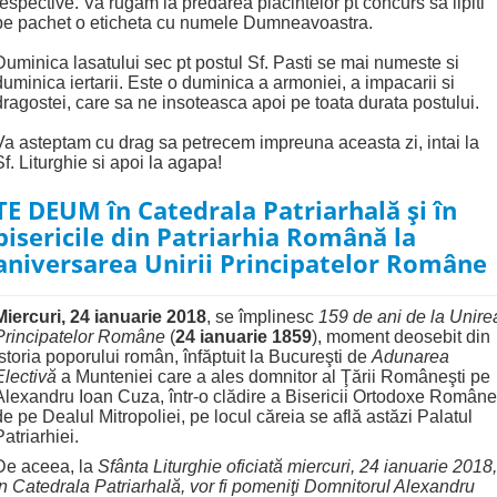
respective. Va rugam la predarea placintelor pt concurs sa lipiti
pe pachet o eticheta cu numele Dumneavoastra.
Duminica lasatului sec pt postul Sf. Pasti se mai numeste si
duminica iertarii.
Este o duminica a armoniei, a impacarii si
dragostei, care sa ne insoteasca apoi pe toata durata postului.
Va asteptam cu drag sa petrecem impreuna aceasta zi, intai la
Sf. Liturghie si apoi la agapa!
TE DEUM în Catedrala Patriarhală şi în
bisericile din Patriarhia Română la
aniversarea Unirii Principatelor Române
Miercuri,
24 ianuarie 2018
, se împlinesc
159 de ani de la Unire
Principatelor Române
(
24 ianuarie 1859
), moment deosebit din
istoria poporului român, înfăptuit la Bucureşti de
Adunarea
Electivă
a Munteniei care a ales domnitor al Ţării Româneşti pe
Alexandru Ioan Cuza, într-o clădire a Bisericii Ortodoxe Române
de pe Dealul Mitropoliei, pe locul căreia se află astăzi Palatul
Patriarhiei.
De aceea, la
Sfânta Liturghie oficiată
miercuri, 24 ianuarie 2018,
în Catedrala Patriarhală, vor fi pomeniţi Domnitorul Alexandru