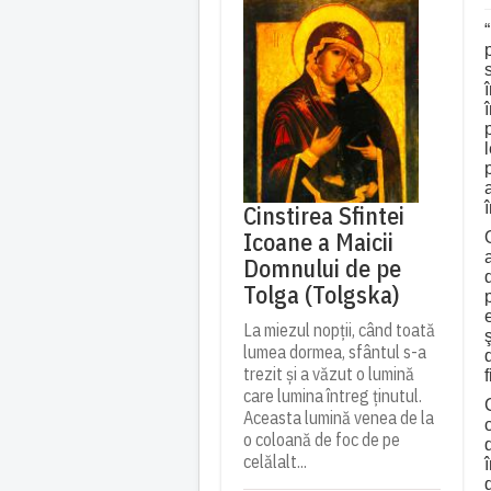
Cinstirea Sfintei
Icoane a Maicii
Domnului de pe
Tolga (Tolgska)
La miezul nopții, când toată
lumea dormea, sfântul s-a
trezit și a văzut o lumină
care lumina întreg ținutul.
Aceasta lumină venea de la
o coloană de foc de pe
celălalt...