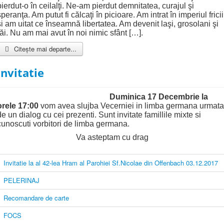
pierdut-o în ceilalţi. Ne-am pierdut demnitatea, curajul şi
speranţa. Am putut fi călcaţi în picioare. Am intrat în imperiul fricii
şi am uitat ce înseamnă libertatea. Am devenit laşi, grosolani şi
răi. Nu am mai avut în noi nimic sfânt […].
Citește mai departe...
Invitatie
Duminica 17 Decembrie la
orele 17:00
vom avea slujba Vecerniei in limba germana urmata
de un dialog cu cei prezenti. Sunt invitate famillile mixte si
cunoscuti vorbitori de limba germana.
Va asteptam cu drag
Invitatie la al 42-lea Hram al Parohiei Sf.Nicolae din Offenbach 03.12.2017
PELERINAJ
Recomandare de carte
FOCS