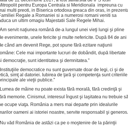
Mitropolit pentru Europa Centrala si Meridionala impreuna cu
mai multi preoti, in Biserica ortodoxa greaca din oras, in prezent
Familiei Regale a Romaniei si a numerosi romani veniti sa
aduca un ultim omagiu Majestatii Sale Regele Mihai.
“Am servit naţiunea română de-a lungul unei vieţi lungi şi pline
de evenimente, unele fericite şi multe nefericite. După 84 de ani
de când am devenit Rege, pot spune fără ezitare naţiunii
române: Cele mai importante lucruri de dobândit, după libertate
şi democraţie, sunt identitatea şi demnitatea.”
“Instituţiile democratice nu sunt guvernate doar de legi, ci şi de
etică, simţ al datoriei. Iubirea de ţară şi competenţa sunt criteriile
principale ale vieţii publice.”
“Lumea de mâine nu poate exista fără morală, fără credinţă şi
fără memorie. Cinismul, interesul îngust şi laşitatea nu trebuie s
ne ocupe viaţa. România a mers mai departe prin idealurile
marilor oameni ai istoriei noastre, servite responsabil şi generos.
“Nu văd România de astăzi ca pe o moştenire de la părinţii