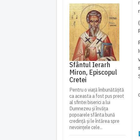
n
Sfântul Ierarh
Miron, Episcopul
Cretei
Pentru o viață îmbunătățită
G
ca aceasta a fost pus preot
al sfintei biserici a lui
Dumnezeu și învăța
popoarele sfânta bună
credință și le întărea spre
nevoințele cele...