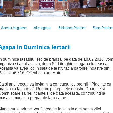
Servicii religioase
Alte legaturi
Biblioteca Parohiei
Foaia Parohie
Agapa in Duminica Iertarii
In duminica lasatului sec de branza, pe data de 18.02.2018, vo
organiza si anul acesta, dupa Sf. Liturghie, o agapa frateasca.
Aceasta va avea loc in sala de festivitati a parohiei noastre din
Backstraße 16, Offenbach am Main.
Ca si anul trecut, va invitam la concursul cu premii " Placinte cu
branza ca la mama". Rugam priceputele noastre Doamne si
Domnisoare sa ne incante si de data aceasta, contribuind la
masa comuna cu preparate fara carne.
Mancarurile aduse vor fi predate la sala in dimineata zilei