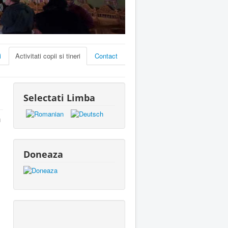
i
Activitati copii si tineri
Contact
Selectati Limba
m
Doneaza